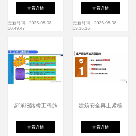
务企业盈利状况稳
java mysql
查看详情
查看详情
定，工程造价咨询
springboot vue
更新时间：2026-08-08
更新时间：2026-08-08
10:49:47
19:36:16
业务成核心引擎
maven项目设计代
码源码 文档 前后
端可分离也可不分
离
超详细路桥工程施
建筑安全再上紧箍
工技术管理指南 工
咒 住建部新规严惩
查看详情
查看详情