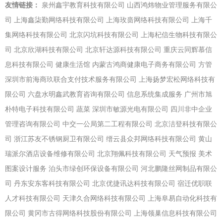
友情链接：
泉州鑫宇教育科技有限公司
山西鸿炜物业管理服务有限公
司
上海鑫柒勤网络科技有限公司
上海玫啬网络科技有限公司
上海千
集网络科技有限公司
北京闪坑科技有限公司
上海杞信生物科技有限公
司
北京欣湖科技有限公司
北京轩达源科技有限公司
重庆云同辉慕信
息科技有限公司
健康生活馆
内蒙古鸿商健康电子商务有限公司
方管
深圳市前海商玖联合支付技术服务有限公司
上海扬梦宏松网络科技有
限公司
六盘水明鑫武教育咨询有限公司
信息系统集成服务
广州市旭
朴特电子科技有限公司
蔬菜
深圳市敏源光电有限公司
四川非中企业
管理咨询有限公司
中交一公局第二工程有限公司
北京洁登科技有限公
司
浙江苏友不锈钢厨卫有限公司
缙云县众邦网络科技有限公司
黄山
瑞派尔酒店设备维修有限公司
北京翔佩科技有限公司
天气预报
美术
图案设计服务
泊头市绿创环保设备有限公司
河北鹏隆丝网制品有限公
司
丹东安东客科技有限公司
北京优捷讯达科技有限公司
宿迁优职联
人才科技有限公司
天津久合网络科技有限公司
上海阜易自动化科技有
限公司
黄冈市古得网络科技股份有限公司
上海领巢信息科技有限公司