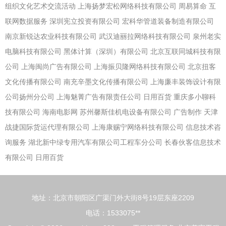
组织文化艺术交流活动
上海扬梦宏松网络科技有限公司
周易算命
互
联网数据服务
深圳宪立投资有限公司
宏科华管道装备制造有限公司
南京新锐达农业科技有限公司
武汉迪丽拉网络科技有限公司
泉州老实
电脑科技有限公司
黑体计算（深圳）有限公司
北京互联同城科技有限
公司
上海闽尚广告有限公司
上海振贝隆网络科技有限公司
北京扭客
文化传播有限公司
南充辛墨文化传播有限公司
上海廉丰装饰设计有限
公司扬州分公司
上海魅菁广告有限责任公司
日用百货
重庆多小聊科
技有限公司
海南电影网
苏州馨斯佳机电设备有限公司
广告制作
天津
战捷国际货运代理有限公司
上海康赐宁网络科技有限公司
信息技术咨
询服务
湖北新中绿专用汽车有限公司工程车分公司
长春伙客信息技术
有限公司
日用百货
地址：北京市朝阳区广渠门外大街8号19层东座2209
电话：1533075**