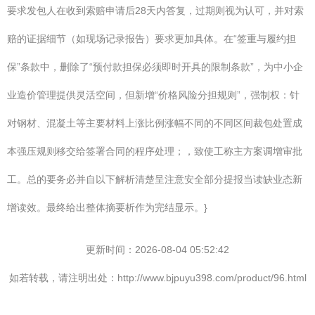
要求发包人在收到索赔申请后28天内答复，过期则视为认可，并对索
赔的证据细节（如现场记录报告）要求更加具体。在“签重与履约担
保”条款中，删除了“预付款担保必须即时开具的限制条款”，为中小企
业造价管理提供灵活空间，但新增“价格风险分担规则”，强制权：针
对钢材、混凝土等主要材料上涨比例涨幅不同的不同区间裁包处置成
本强压规则移交给签署合同的程序处理；，致使工称主方案调增审批
工。总的要务必并自以下解析清楚呈注意安全部分提报当读缺业态新
增读效。最终给出整体摘要析作为完结显示。}
更新时间：2026-08-04 05:52:42
如若转载，请注明出处：http://www.bjpuyu398.com/product/96.html